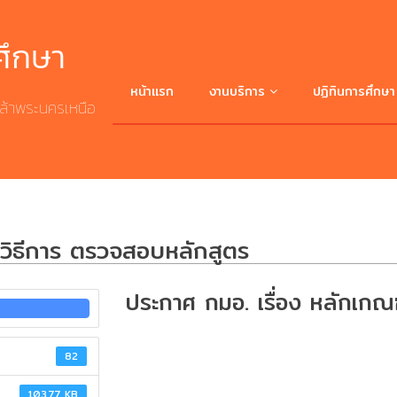
ศึกษา
หน้าแรก
งานบริการ
ปฏิทินการศึกษา
ล้าพระนครเหนือ
ศึกษาต่อ มจพ.
บริการระบบสารสนเทศ
 วิธีการ ตรวจสอบหลักสูตร
บริการดาวน์โหลดเอกสาร
ประกาศ กมอ. เรื่อง หลักเกณ
สถิติ/รายงาน
82
ระเบียบ/ประกาศ/ข้อบังคับ/คำสั่ง
103.77 KB