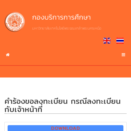
Skip
to
Home
งาน
เกี่ยว
กองบริการการศึกษา
content
บริการ
กับ
กบศ.
มหาวิทยาลัยเทคโนโลยีพระจอมเกล้าพระนครเหนือ
หน้า
ศึกษา
แรก
ประวัติ
ต่อ
ความ
มจพ.
เป็น
งาน
มา
บริการ
บริการ
ระบบ
ปรัชญา
สารสนเทศ
ปณิธาน
ปฏิทิน
วิสัย
บริการ
คำร้องขอลงทะเบียน กรณีลงทะเบียน
การ
ทัศน์
ดาวน์โหลด
ศึกษา
กับเจ้าหน้าที่
เอกสาร
โครงสร้าง
การ
เกี่ยว
DOWNLOAD
บริหาร