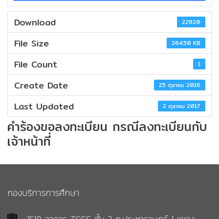
นักศึกษา
กับ
กบศ.
Download
คณะ
22820
ผู้
อาจารย์/
File Size
บริหาร
264.50 KB
เจ้า
ติดต่อ
หน้าที่
File Count
1
หน่วย
งาน
Create Date
25 ตุลาคม 2016
ภายใน
บุคลากร
Last Updated
2 ตุลาคม 2017
กบศ.
คำร้องขอลงทะเบียน กรณีลงทะเบียนกับ
กลุ่ม
สถิติ/
เจ้าหน้าที่
งาน
รายงาน
ทะเบียน
และ
สถิติ
สถิติ
นักศึกษา
นักศึกษา
กองบริการการศึกษา
สถิติ
กลุ่ม