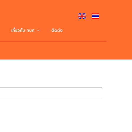
เกี่ยวกับ กบศ.
ติดต่อ
ประวัติความเป็นมา
ปรัชญา ปณิธาน วิสัยทัศน์
โครงสร้างการบริหาร
คณะผู้บริหาร
หน่วยงานภายใน