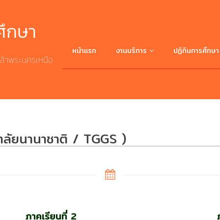
ศึกษา
หน้าแรก
งานบริการ
ปฏิทินการศึกษา
ล้าพระนครเหนือ
ศึกษาต่อ มจพ.
บริการระบบสารสนเทศ
าลัยนานาชาติ / TGGS )
บริการดาวน์โหลดเอกสาร
สถิติ/รายงาน
ระเบียบ/ประกาศ/ข้อบังคับ/คำสั่ง
ภาคเรียนที่ 2