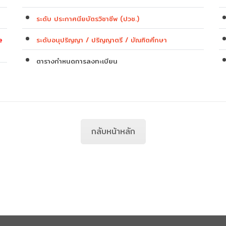
อัตราค่าธรรมเนียม
ระดับ ประกาศนียบัตรวิชาชีพ (ปวช.)
คู่มือ/ขั้นตอน
e
ระดับอนุปริญญา / ปริญญาตรี / บัณฑิตศึกษา
ตาราง
กำหนดการ
ลงทะเบียน
กลับหน้าหลัก