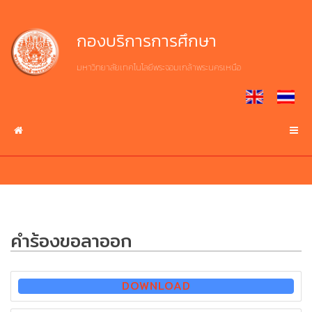
Skip
to
Home
งาน
เกี่ยว
กองบริการการศึกษา
content
บริการ
กับ
กบศ.
มหาวิทยาลัยเทคโนโลยีพระจอมเกล้าพระนครเหนือ
หน้า
ศึกษา
แรก
ประวัติ
ต่อ
ความ
มจพ.
เป็น
งาน
มา
บริการ
บริการ
ระบบ
ปรัชญา
สารสนเทศ
ปณิธาน
ปฏิทิน
วิสัย
บริการ
คำร้องขอลาออก
การ
ทัศน์
ดาวน์โหลด
ศึกษา
เอกสาร
โครงสร้าง
DOWNLOAD
การ
เกี่ยว
บริหาร