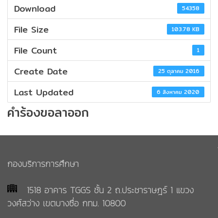
นักศึกษา
กับ
Download
54358
กบศ.
คณะ
File Size
103.78 KB
ผู้
อาจารย์/
บริหาร
File Count
เจ้า
ติดต่อ
1
หน้าที่
หน่วย
Create Date
25 ตุลาคม 2016
งาน
Last Updated
ภายใน
6 สิงหาคม 2020
บุคลากร
กบศ.
คำร้องขอลาออก
กลุ่ม
สถิติ/
งาน
รายงาน
ทะเบียน
และ
กองบริการการศึกษา
สถิติ
สถิติ
นักศึกษา
นักศึกษา
1518 อาคาร TGGS ชั้น 2 ถ.ประชาราษฎร์ 1 แขวง
วงศ์สว่าง เขตบางซื่อ กทม. 10800
สถิติ
กลุ่ม