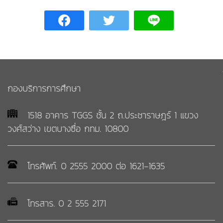
นักศึกษา
กับ
กบศ.
คณะ
ผู้
อาจารย์/
บริหาร
เจ้า
ติดต่อ
หน้าที่
หน่วย
งาน
กองบริการการศึกษา
ภายใน
บุคลากร
กบศ.
1518 อาคาร TGGS ชั้น 2 ถ.ประชาราษฎร์ 1 แขวง
วงศ์สว่าง เขตบางซื่อ กทม. 10800
กลุ่ม
สถิติ/
งาน
รายงาน
ทะเบียน
และ
โทรศัพท์. 0 2555 2000 ต่อ 1621-1635
สถิติ
สถิติ
นักศึกษา
นักศึกษา
โทรสาร. 0 2 555 2171
สถิติ
กลุ่ม