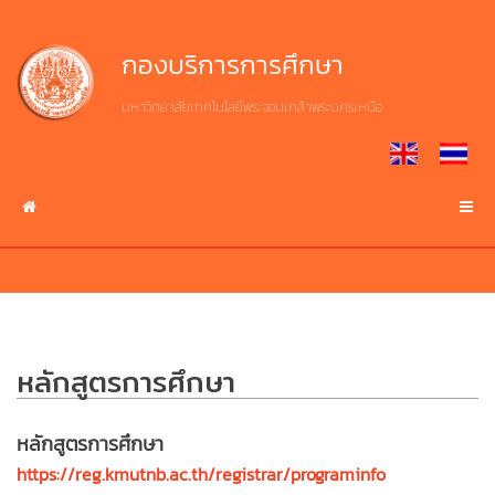
Skip
to
Home
งาน
เกี่ยว
กองบริการการศึกษา
content
บริการ
กับ
กบศ.
มหาวิทยาลัยเทคโนโลยีพระจอมเกล้าพระนครเหนือ
หน้า
ศึกษา
แรก
ประวัติ
ต่อ
ความ
มจพ.
เป็น
งาน
มา
บริการ
บริการ
ระบบ
ปรัชญา
สารสนเทศ
ปณิธาน
ปฏิทิน
วิสัย
บริการ
หลักสูตรการศึกษา
การ
ทัศน์
ดาวน์โหลด
ศึกษา
เอกสาร
โครงสร้าง
หลักสูตรการศึกษา
การ
https://reg.kmutnb.ac.th/registrar/programinfo
เกี่ยว
บริหาร