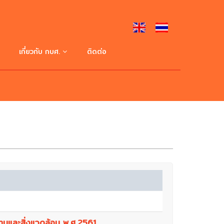
เกี่ยวกับ กบศ.
ติดต่อ
ประวัติความเป็นมา
ปรัชญา ปณิธาน วิสัยทัศน์
โครงสร้างการบริหาร
คณะผู้บริหาร
หน่วยงานภายใน
านและสิ่งแวดล้อม พ.ศ.2561