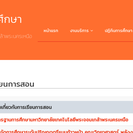
ศึกษา
หน้าแรก
งานบริการ
ปฏิทินการศึกษา
ล้าพระนครเหนือ
ศึกษาต่อ มจพ.
บริการระบบสารสนเทศ
รียนการสอน
บริการดาวน์โหลดเอกสาร
สถิติ/รายงาน
บเกี่ยวกับการเรียนการสอน
รฐานการศึกษามหาวิทยาลัยเทคโนโลยีพระจอมเกล้าพระนครเหนือ
ระเบียบ/ประกาศ/ข้อบังคับ/คำสั่ง
จัดการศึกษาระดับปริญญาตรีแบบก้าวหน้า คณะวิทยาศาสตร์ พลังง