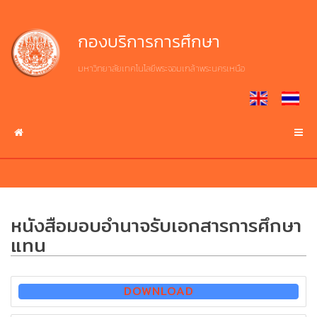
Skip
to
Home
งาน
เกี่ยว
กองบริการการศึกษา
content
บริการ
กับ
กบศ.
มหาวิทยาลัยเทคโนโลยีพระจอมเกล้าพระนครเหนือ
หน้า
ศึกษา
แรก
ประวัติ
ต่อ
ความ
มจพ.
เป็น
งาน
มา
บริการ
บริการ
ระบบ
ปรัชญา
สารสนเทศ
ปณิธาน
หนังสือมอบอำนาจรับเอกสารการศึกษา
ปฏิทิน
วิสัย
บริการ
แทน
การ
ทัศน์
ดาวน์โหลด
ศึกษา
เอกสาร
โครงสร้าง
DOWNLOAD
การ
เกี่ยว
บริหาร