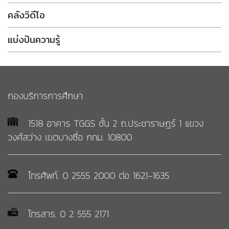
ผู้
งาน
คลังวิดีโอ
สำเร็จ
หลักสูตร
การ
และ
แบ่งปันความรู้
ศึกษา
พัฒนา
คณาจารย์
จำนวน
หลักสูตร
กลุ่ม
กองบริการการศึกษา
ที่
งาน
เปิด
รับ
1518 อาคาร TGGS ชั้น 2 ถ.ประชาราษฎร์ 1 แขวง
สอน
เข้า
วงศ์สว่าง เขตบางซื่อ กทม. 10800
ศึกษา
ระเบียบ/
ประกาศ/
โทรศัพท์. 0 2555 2000 ต่อ 1621-1635
ข้อ
กลุ่ม
บังคับ/
งาน
คำ
บริหาร
สั่ง
และ
โทรสาร. 0 2 555 2171
พัฒนา