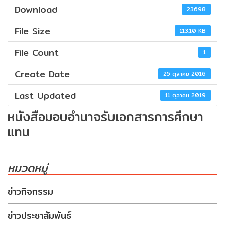
นักศึกษา
กับ
Download
23698
กบศ.
คณะ
File Size
113.10 KB
ผู้
อาจารย์/
บริหาร
File Count
เจ้า
ติดต่อ
1
หน้าที่
หน่วย
Create Date
25 ตุลาคม 2016
งาน
ภายใน
Last Updated
11 ตุลาคม 2019
บุคลากร
กบศ.
หนังสือมอบอำนาจรับเอกสารการศึกษา
แทน
กลุ่ม
สถิติ/
งาน
รายงาน
ทะเบียน
และ
หมวดหมู่
สถิติ
สถิติ
นักศึกษา
นักศึกษา
ข่าวกิจกรรม
ข่าวประชาสัมพันธ์
สถิติ
กลุ่ม