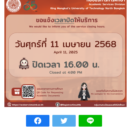
นักศึกษา
กับ
กบศ.
คณะ
ผู้
อาจารย์/
บริหาร
เจ้า
ติดต่อ
หน้าที่
หน่วย
งาน
ภายใน
บุคลากร
กบศ.
กลุ่ม
สถิติ/
งาน
รายงาน
ทะเบียน
และ
สถิติ
สถิติ
นักศึกษา
นักศึกษา
สถิติ
กลุ่ม