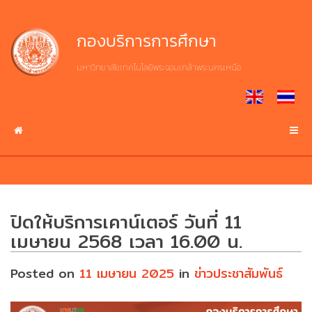
Skip
to
Home
งาน
เกี่ยว
กองบริการการศึกษา
content
บริการ
กับ
กบศ.
มหาวิทยาลัยเทคโนโลยีพระจอมเกล้าพระนครเหนือ
หน้า
ศึกษา
แรก
ประวัติ
ต่อ
ความ
มจพ.
เป็น
งาน
มา
บริการ
บริการ
ระบบ
ปรัชญา
สารสนเทศ
ปณิธาน
ปิดให้บริการเคาน์เตอร์ วันที่ 11
ปฏิทิน
วิสัย
บริการ
เมษายน 2568 เวลา 16.00 น.
การ
ทัศน์
ดาวน์โหลด
ศึกษา
เอกสาร
Posted on
11 เมษายน 2025
in
ข่าวประชาสัมพันธ์
โครงสร้าง
การ
เกี่ยว
บริหาร