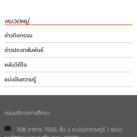
ผู้
งาน
สำเร็จ
หลักสูตร
หมวดหมู่
การ
และ
ศึกษา
พัฒนา
คณาจารย์
ข่าวกิจกรรม
ข่าวประชาสัมพันธ์
จำนวน
หลักสูตร
กลุ่ม
ที่
งาน
คลังวิดีโอ
เปิด
รับ
สอน
เข้า
แบ่งปันความรู้
ศึกษา
ระเบียบ/
ประกาศ/
ข้อ
กลุ่ม
กองบริการการศึกษา
บังคับ/
งาน
คำ
บริหาร
สั่ง
และ
1518 อาคาร TGGS ชั้น 2 ถ.ประชาราษฎร์ 1 แขวง
พัฒนา